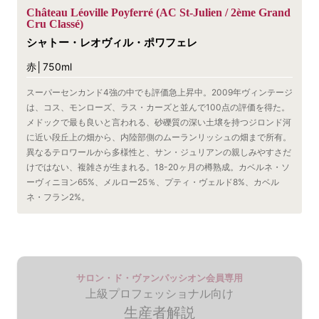
Château Léoville Poyferré (AC St-Julien / 2ème Grand
Cru Classé)
シャトー・レオヴィル・ポワフェレ
赤│750ml
スーパーセンカンド4強の中でも評価急上昇中。2009年ヴィンテージ
は、コス、モンローズ、ラス・カーズと並んで100点の評価を得た。
メドックで最も良いと言われる、砂礫質の深い土壌を持つジロンド河
に近い段丘上の畑から、内陸部側のムーランリッシュの畑まで所有。
異なるテロワールから多様性と、サン・ジュリアンの親しみやすさだ
けではない、複雑さが生まれる。18-20ヶ月の樽熟成。カベルネ・ソ
ーヴィニヨン65%、メルロー25％、プティ・ヴェルド8%、カベル
ネ・フラン2%。
サロン・ド・ヴァンパッシオン会員専用
上級プロフェッショナル向け
生産者解説