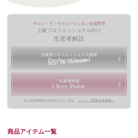
サロン・ド・ヴァンパッシオン会員専用
上級プロフェッショナル向け
生産者解説
生産者プロフェッショナル情報
Will Be Released
Perfect Guide
生産者特徴
3 Key Point
まだ会員登録がお済みでない方は、
こちら（新規会員登録）
商品アイテム一覧