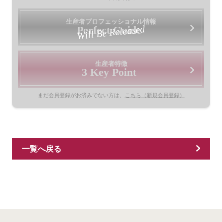
生産者プロフェッショナル情報
Will Be Released
Perfect Guide
生産者特徴
3 Key Point
まだ会員登録がお済みでない方は、
こちら（新規会員登録）
一覧へ戻る