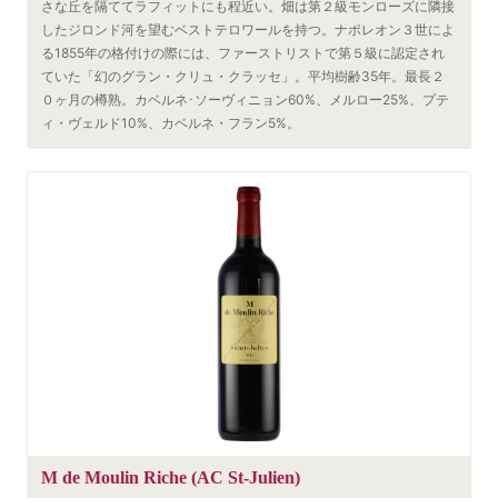
さな丘を隔ててラフィットにも程近い。畑は第２級モンローズに隣接
したジロンド河を望むベストテロワールを持つ。ナポレオン３世によ
る1855年の格付けの際には、ファーストリストで第５級に認定され
ていた「幻のグラン・クリュ・クラッセ」。平均樹齢35年。最長２
０ヶ月の樽熟。カベルネ･ソーヴィニョン60%、メルロー25%、プテ
ィ・ヴェルド10%、カベルネ・フラン5%。
M de Moulin Riche (AC St-Julien)