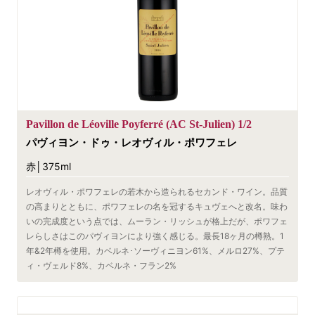
Pavillon de Léoville Poyferré (AC St-Julien) 1/2
パヴィヨン・ドゥ・レオヴィル・ポワフェレ
赤│375ml
レオヴィル・ポワフェレの若木から造られるセカンド・ワイン。品質
の高まりとともに、ポワフェレの名を冠するキュヴェへと改名。味わ
いの完成度という点では、ムーラン・リッシュが格上だが、ポワフェ
レらしさはこのパヴィヨンにより強く感じる。最長18ヶ月の樽熟。1
年&2年樽を使用。カベルネ･ソーヴィニヨン61%、メルロ27%、プテ
ィ・ヴェルド8%、カベルネ・フラン2%