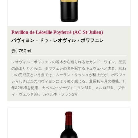
Pavillon de Léoville Poyferré (AC St-Julien)
パヴィヨン・ドゥ・レオヴィル・ポワフェレ
赤│750ml
レオヴィル・ポワフェレの若木から造られるセカンド・ワイン。品質
の高まりとともに、ポワフェレの名を冠するキュヴェへと改名。味わ
いの完成度という点では、ムーラン・リッシュが格上だが、ポワフェ
レらしさはこのパヴィヨンにより強く感じる。最長18ヶ月の樽熟。1
年&2年樽を使用。カベルネ･ソーヴィニヨン61%、メルロ27%、プテ
ィ・ヴェルド8%、カベルネ・フラン2%