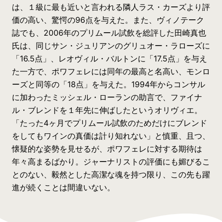
は、１級に最も近いと言われる隣人ラス・カーズより評
価の高い、驚愕の96点を与えた。また、ヴィノテーク
誌でも、2006年のプリムール試飲を総評した田崎真也
氏は、同じサン・ジュリアンのグリュオー・ラローズに
「16.5点」、レオヴィル・バルトンに「17.5点」を与え
た一方で、ポワフェレには同年の最高と名高い、モンロ
ーズと同等の「18点」を与えた。1994年からコンサル
に加わったミッシェル・ローランの助言で、ファイナ
ル・ブレンドを１年先に伸ばしたというオリヴィエ。
「たった4ヶ月でプリムール試飲のためだけにブレンド
をしてもワインの真価は計り知れない」と慎重、且つ、
懐疑的な姿勢を見せるが、ポワフェレに対する期待は
年々高まるばかり。ジャーナリストの評価にも媚びるこ
とのない、毅然とした高潔な魂を持つ限り、この先も躍
進が続くことは間違いない。