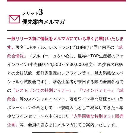
3
メリット
優先案内メルマガ
一般リリース前に情報をメルマガにていち早くお届けいたしま
す。
著名TOPホテル、レストラン(プロ)向けと同じ内容の
『試
飲会情報』
（ブルゴーニュを中心に、世界のTOP生産者のファ
インワイン(小売価格￥1,500～￥30,000程度)、希少有名銘柄
との比較試飲、愛好家垂涎のレアワイン等々、魅力満載なスペ
シャルな試飲会です）、著名生産者が来日する際の全国各地で
の
『レストランでの特別ディナー』、『ワインセミナー』『試
飲会』
等のスペシャルイベント、著名ワイン専門店様とのコラ
ボレーション企画として、正規輸入元として秘蔵してきた＜希
少なワインセット＞を中心にした
『入手困難な特別セット販売
企画』
等、会員の皆さまにメルマガにてご案内いたします。