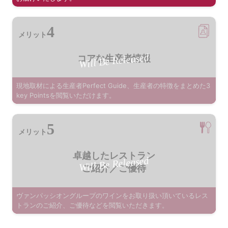
4
メリット
Will Be Released
コアな生産者情報
現地取材による生産者Perfect Guide、生産者の特徴をまとめた3
key Pointsを閲覧いただけます。
5
メリット
卓越したレストラン
Will Be Released
ご紹介／ご優待
ヴァンパッシオングループのワインをお取り扱い頂いているレス
トランのご紹介、ご優待などを閲覧いただきます。