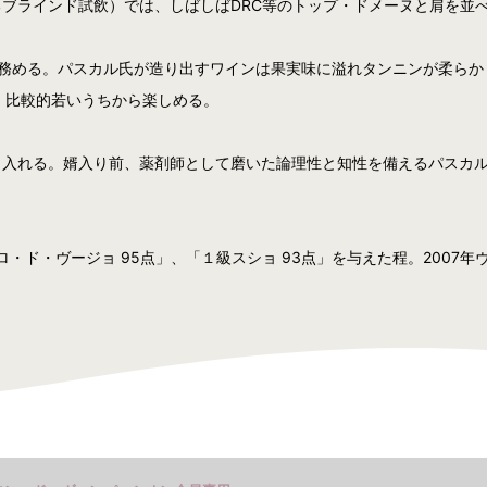
ブラインド試飲）では、しばしばDRC等のトップ・ドメーヌと肩を並
務める。パスカル氏が造り出すワインは果実味に溢れタンニンが柔らか
、比較的若いうちから楽しめる。
り入れる。婿入り前、薬剤師として磨いた論理性と知性を備えるパスカ
・ド・ヴージョ 95点」、「１級スショ 93点」を与えた程。2007年