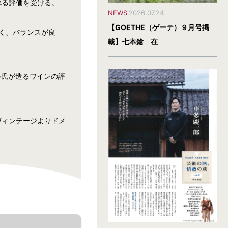
べる評価を受ける。
NEWS
2026.07.24
【GOETHE（ゲーテ）９月号掲
く、バランスが良
載】七本鎗 在
ル氏が造るワインの評
ヴィンテージよりドメ