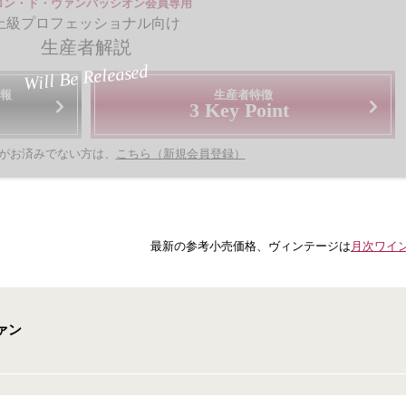
ロン・ド・ヴァンパッシオン会員専用
上級プロフェッショナル向け
生産者解説
Will Be Released
報
生産者特徴
3 Key Point
がお済みでない方は、
こちら（新規会員登録）
最新の参考小売価格、ヴィンテージは
月次ワイ
ァン