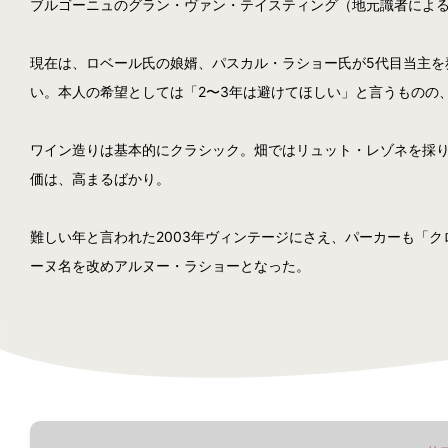
ブルゴーニュのグラン・ヴァン・テイスティング（地元識者による
現在は、ロベール氏の娘婿、パスカル・ラショー氏が5代目当主を
い。本人の希望としては「2〜3年は避けてほしい」と言うものの
ワイン造りは基本的にクラシック。畑ではリュット・レゾネを採
価は、高まるばかり。
難しい年と言われた2003年ヴィンテージにさえ、パーカーも「クロ
ーヌ名を改めアルヌー・ラショーとなった。