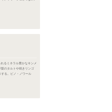
られるミネラル豊かなキンメ
洋梨のタルトや焼きリンゴ
スする。ピノ・ノワール