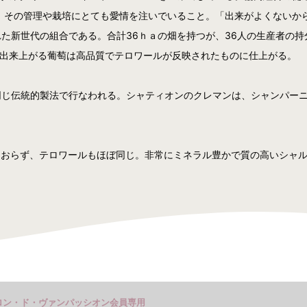
、その管理や栽培にとても愛情を注いでいること。「出来がよくないか
新世代の組合である。合計36ｈａの畑を持つが、36人の生産者の持分
、出来上がる葡萄は高品質でテロワールが反映されたものに仕上がる。
同じ伝統的製法で行なわれる。シャティオンのクレマンは、シャンパー
ておらず、テロワールもほぼ同じ。非常にミネラル豊かで質の高いシャ
ロン・ド・ヴァンパッシオン会員専用