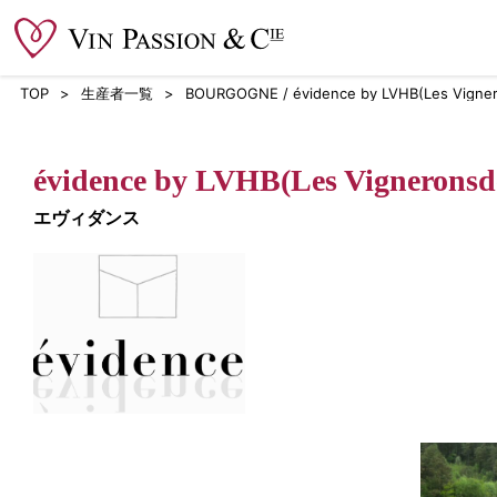
TOP
生産者一覧
BOURGOGNE / évidence by LVHB(Les Vigne
évidence by LVHB(Les Vigneronsd
エヴィダンス