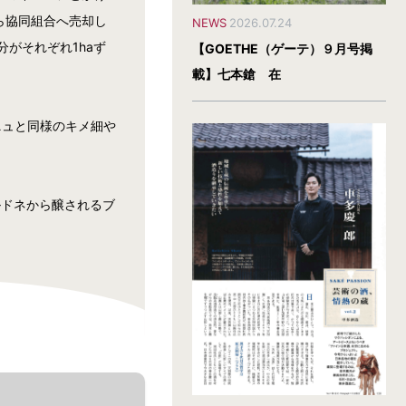
ら協同組合へ売却し
NEWS
2026.07.24
がそれぞれ1haず
【GOETHE（ゲーテ）９月号掲
載】七本鎗 在
ニュと同様のキメ細や
ルドネから醸されるブ