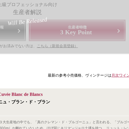
上級プロフェッショナル向け
生産者解説
Will Be Released
報
生産者特徴
3 Key Point
がお済みでない方は、
こちら（新規会員登録）
最新の参考小売価格、ヴィンテージは
月次ワイ
uvée Blanc de Blancs
ニュ・ブラン・ド・ブラン
３大生産地の中でも、「真のクレマン・ド・ブルゴーニュ」と言われる、「ブルゴ
00mしか離れていないため、ほぼ同じキリマンジャロ土壌を持つ。 リュット・レゾネ