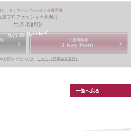
ロン・ド・ヴァンパッシオン会員専用
上級プロフェッショナル向け
生産者解説
Will Be Released
報
生産者特徴
3 Key Point
がお済みでない方は、
こちら（新規会員登録）
一覧へ戻る