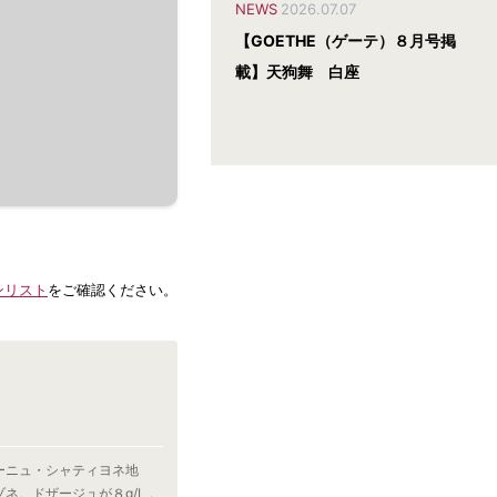
NEWS
2026.07.07
【GOETHE（ゲーテ）８月号掲
載】天狗舞 白座
ンリスト
をご確認ください。
ーニュ・シャティヨネ地
。ドザージュが８g/L 。