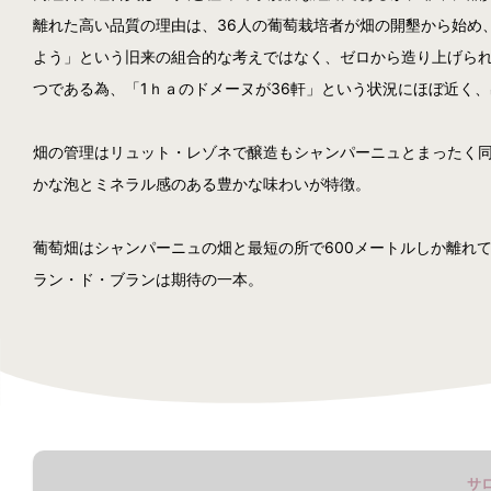
離れた高い品質の理由は、36人の葡萄栽培者が畑の開墾から始め
よう」という旧来の組合的な考えではなく、ゼロから造り上げられた
つである為、「1ｈａのドメーヌが36軒」という状況にほぼ近く
畑の管理はリュット・レゾネで醸造もシャンパーニュとまったく
かな泡とミネラル感のある豊かな味わいが特徴。
葡萄畑はシャンパーニュの畑と最短の所で600メートルしか離れ
ラン・ド・ブランは期待の一本。
サ