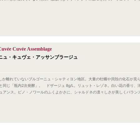
Cuvée Cuvée Assemblage
ニュ・キュヴェ・アッサンブラージュ
Mしか離れていないブルゴーニュ・シャティヨン地区。大量の牡蠣や貝殻の化石が見
と同じ「瓶内2次発酵」。 ドザージュ 8g/L。リュット・レゾネ。白い花の香り、
ュアンス。ピノ・ノワールのふくよかさに、シャルドネの凛々しさが美しくバラン